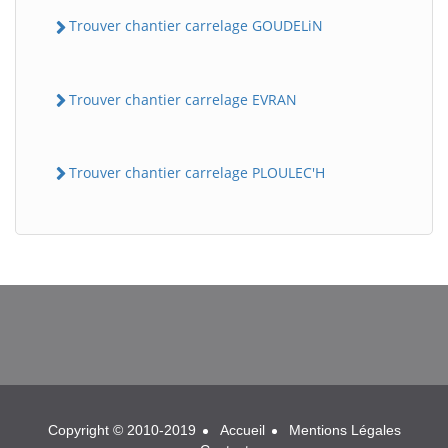
Trouver chantier carrelage GOUDELiN
Trouver chantier carrelage EVRAN
Trouver chantier carrelage PLOULEC'H
BatiWebPro
B
Assistant en ligne
B
Copyright © 2010-2019
Accueil
Mentions Légales