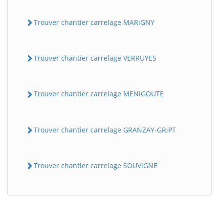
Trouver chantier carrelage MARiGNY
Trouver chantier carrelage VERRUYES
Trouver chantier carrelage MENiGOUTE
BatiWebPro
B
Assistant en ligne
Trouver chantier carrelage GRANZAY-GRiPT
B
Trouver chantier carrelage SOUViGNE
BatiWebPro