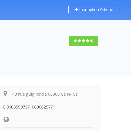
Inscription Artisan
9,5
(100%)
73
votes
43 rue guiglionda 06300 Ce FR Ce
0603590737, 0606825771