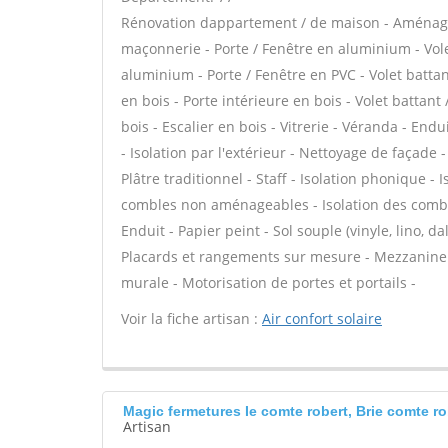
Rénovation dappartement / de maison - Aménage
maçonnerie - Porte / Fenêtre en aluminium - Vole
aluminium - Porte / Fenêtre en PVC - Volet battant
en bois - Porte intérieure en bois - Volet battant
bois - Escalier en bois - Vitrerie - Véranda - En
- Isolation par l'extérieur - Nettoyage de façade 
Plâtre traditionnel - Staff - Isolation phonique -
combles non aménageables - Isolation des combl
Enduit - Papier peint - Sol souple (vinyle, lino, d
Placards et rangements sur mesure - Mezzanine -
murale - Motorisation de portes et portails -
Voir la fiche artisan :
Air confort solaire
Magic fermetures Ie comte robert, Brie comte ro
Artisan