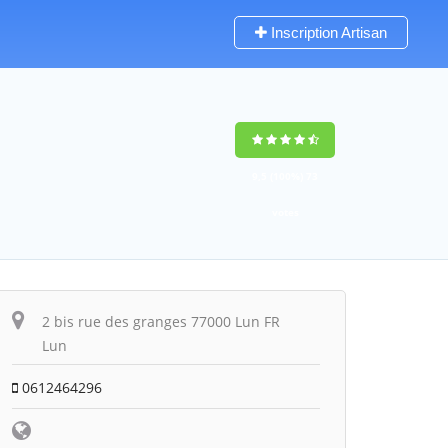
Inscription Artisan
9,5
(100%)
73
votes
2 bis rue des granges 77000 Lun FR
Lun
0612464296