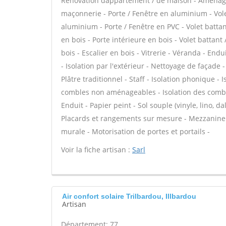
Rénovation dappartement / de maison - Aménage
maçonnerie - Porte / Fenêtre en aluminium - Vole
aluminium - Porte / Fenêtre en PVC - Volet battant
en bois - Porte intérieure en bois - Volet battant
bois - Escalier en bois - Vitrerie - Véranda - En
- Isolation par l'extérieur - Nettoyage de façade 
Plâtre traditionnel - Staff - Isolation phonique -
combles non aménageables - Isolation des combl
Enduit - Papier peint - Sol souple (vinyle, lino, d
Placards et rangements sur mesure - Mezzanine -
murale - Motorisation de portes et portails -
Voir la fiche artisan :
Sarl
Air confort solaire Trilbardou, Illbardou
Artisan
Département: 77