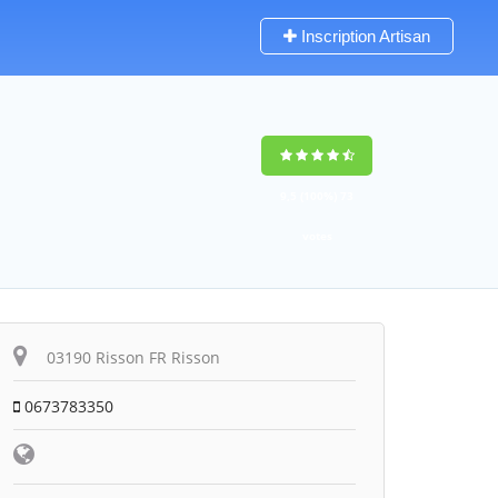
Inscription Artisan
9,5
(100%)
73
votes
03190 Risson FR Risson
0673783350