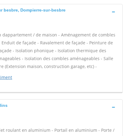
ur besbre, Dompierre-sur-besbre
ion dappartement / de maison - Aménagement de combles
- Enduit de façade - Ravalement de façade - Peinture de
 façade - Isolation phonique - Isolation thermique des
nageables - Isolation des combles aménageables - Salle
e (Extension maison, construction garage, etc) -
atiment
lins
let roulant en aluminium - Portail en aluminium - Porte /