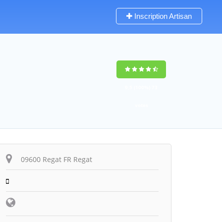
Inscription Artisan
9,5
(100%)
73
votes
09600 Regat FR Regat