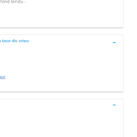
afond tendu -
 tour du crieu
our