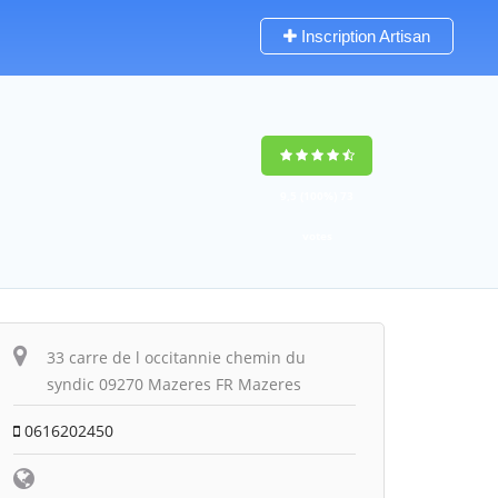
Inscription Artisan
9,5
(100%)
73
votes
33 carre de l occitannie chemin du
syndic 09270 Mazeres FR Mazeres
0616202450