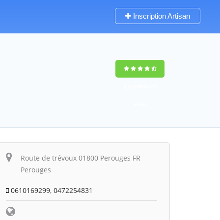
Inscription Artisan
9,5
(100%)
73
votes
Route de trévoux 01800 Perouges FR
Perouges
0610169299, 0472254831