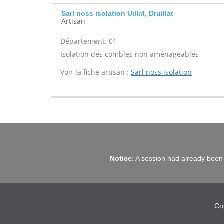
Sarl noss isolation Uillat, Druillat
Artisan
Département: 01
Isolation des combles non aménageables -
Voir la fiche artisan :
Sarl noss isolation
Notice
: A session had already been 
Co