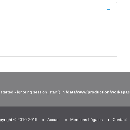
started - ignoring session_start() in
/data/www/production/workspac
pyright © 2010-2019
Accueil
Mentions Légales
Contact