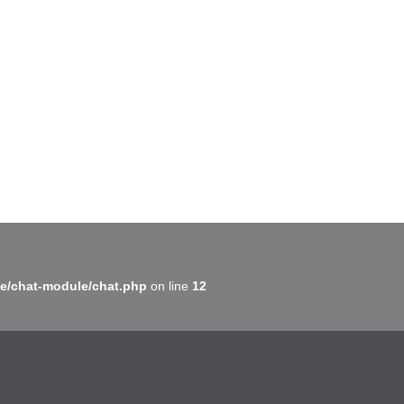
BatiWebPro
B
Assistant en ligne
B
e/chat-module/chat.php
on line
12
BatiWebPro