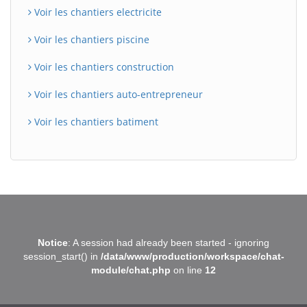
Voir les chantiers electricite
Voir les chantiers piscine
Voir les chantiers construction
Voir les chantiers auto-entrepreneur
Voir les chantiers batiment
BatiWebPro
B
Notice
: A session had already been started - ignoring
Assistant en ligne
session_start() in
/data/www/production/workspace/chat-
module/chat.php
on line
12
B