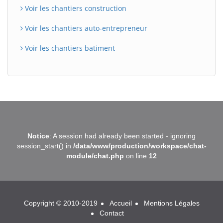
Voir les chantiers construction
Voir les chantiers auto-entrepreneur
Voir les chantiers batiment
BatiWebPro
B
Notice
: A session had already been started - ignoring
Assistant en ligne
session_start() in
/data/www/production/workspace/chat-
module/chat.php
on line
12
B
Copyright © 2010-2019
Accueil
Mentions Légales
Contact