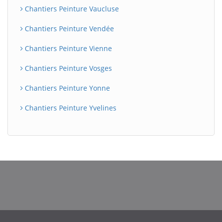
Chantiers Peinture Vaucluse
Chantiers Peinture Vendée
Chantiers Peinture Vienne
Chantiers Peinture Vosges
Chantiers Peinture Yonne
Chantiers Peinture Yvelines
BatiWebPro
B
Assistant en ligne
B