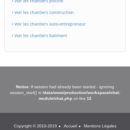
Voir les chantiers piscine
Voir les chantiers construction
Voir les chantiers auto-entrepreneur
Voir les chantiers batiment
BatiWebPro
B
Notice
: A session had already been started - ignoring
Assistant en ligne
session_start() in
/data/www/production/workspace/chat-
module/chat.php
on line
12
B
Copyright © 2010-2019
Accueil
Mentions Légales