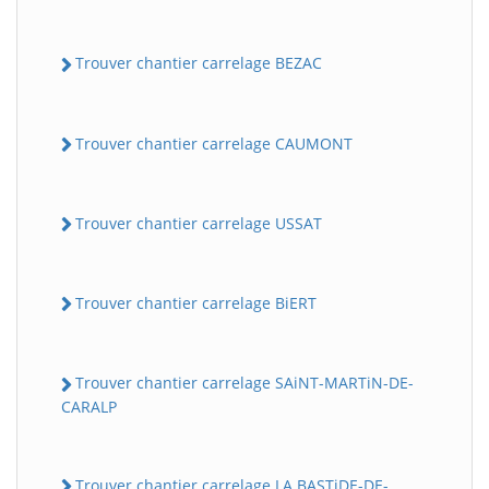
Trouver chantier carrelage BEZAC
Trouver chantier carrelage CAUMONT
Trouver chantier carrelage USSAT
BatiWebPro
B
Assistant en ligne
Trouver chantier carrelage BiERT
B
Trouver chantier carrelage SAiNT-MARTiN-DE-
CARALP
BatiWebPro
Trouver chantier carrelage LA BASTiDE-DE-