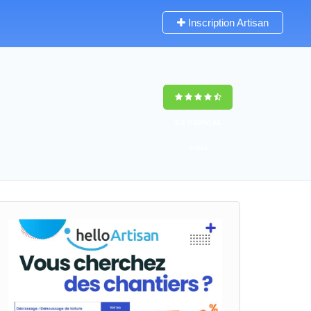
Inscription Artisan
9,5
(100%)
62
votes