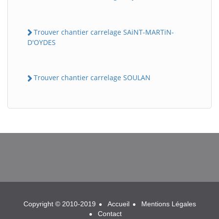
Trouver chantier carrelage SAiNT-MARTiN-
D'OYDES
Trouver chantier carrelage SOULAN
BatiWebPro
B
Assistant en ligne
B
Copyright © 2010-2019
Accueil
Mentions Légales
Contact
BatiWebPro