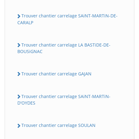
Trouver chantier carrelage SAiNT-MARTiN-DE-
CARALP
Trouver chantier carrelage LA BASTiDE-DE-
BOUSiGNAC
Trouver chantier carrelage GAJAN
BatiWebPro
B
Assistant en ligne
Trouver chantier carrelage SAiNT-MARTiN-
B
D'OYDES
Trouver chantier carrelage SOULAN
BatiWebPro