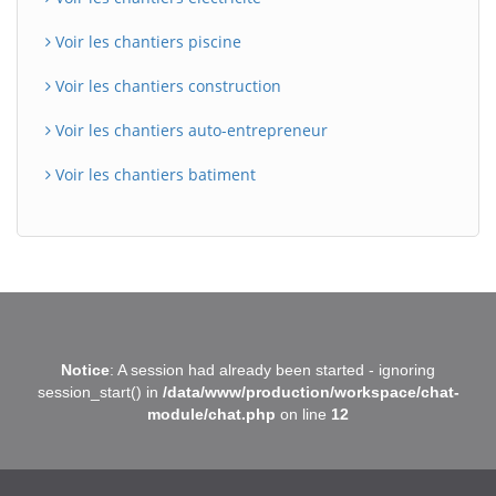
Voir les chantiers piscine
Voir les chantiers construction
Voir les chantiers auto-entrepreneur
Voir les chantiers batiment
BatiWebPro
B
Notice
: A session had already been started - ignoring
Assistant en ligne
session_start() in
/data/www/production/workspace/chat-
module/chat.php
on line
12
B