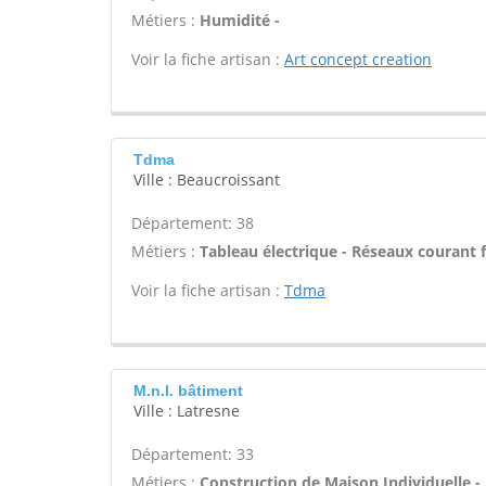
Métiers :
Humidité -
Voir la fiche artisan :
Art concept creation
Tdma
Ville : Beaucroissant
Département: 38
Métiers :
Tableau électrique - Réseaux courant f
Voir la fiche artisan :
Tdma
M.n.l. bâtiment
Ville : Latresne
Département: 33
Métiers :
Construction de Maison Individuelle -