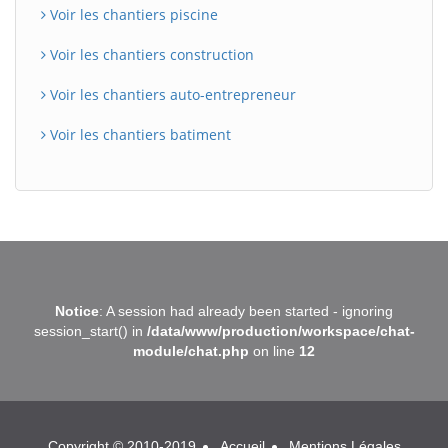
Voir les chantiers piscine
Voir les chantiers construction
Voir les chantiers auto-entrepreneur
Voir les chantiers batiment
BatiWebPro
B
Notice
: A session had already been started - ignoring
Assistant en ligne
session_start() in
/data/www/production/workspace/chat-
module/chat.php
on line
12
B
Copyright © 2010-2019
Accueil
Mentions Légales