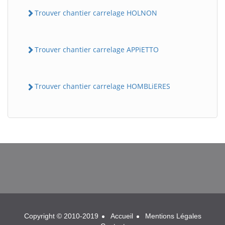
Trouver chantier carrelage HOLNON
Trouver chantier carrelage APPiETTO
Trouver chantier carrelage HOMBLiERES
BatiWebPro
B
Assistant en ligne
B
Copyright © 2010-2019
Accueil
Mentions Légales
BatiWebPro