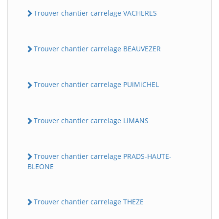
Trouver chantier carrelage VACHERES
Trouver chantier carrelage BEAUVEZER
Trouver chantier carrelage PUiMiCHEL
BatiWebPro
Trouver chantier carrelage LiMANS
B
Assistant en ligne
Trouver chantier carrelage PRADS-HAUTE-
B
BLEONE
Trouver chantier carrelage THEZE
BatiWebPro