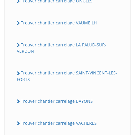
Trouver chantier carrelage ONGLES
Trouver chantier carrelage VAUMEiLH
Trouver chantier carrelage LA PALUD-SUR-
VERDON
BatiWebPro
Trouver chantier carrelage SAiNT-ViNCENT-LES-
B
Assistant en ligne
FORTS
B
Trouver chantier carrelage BAYONS
Trouver chantier carrelage VACHERES
BatiWebPro