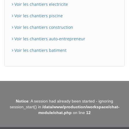
Voir les chantiers electricite
Voir les chantiers piscine
Voir les chantiers construction
Voir les chantiers auto-entrepreneur
Voir les chantiers batiment
BatiWebPro
B
Notice
: A session had already been started - ignoring
Assistant en ligne
session_start() in
/data/www/production/workspace/chat-
module/chat.php
on line
12
B