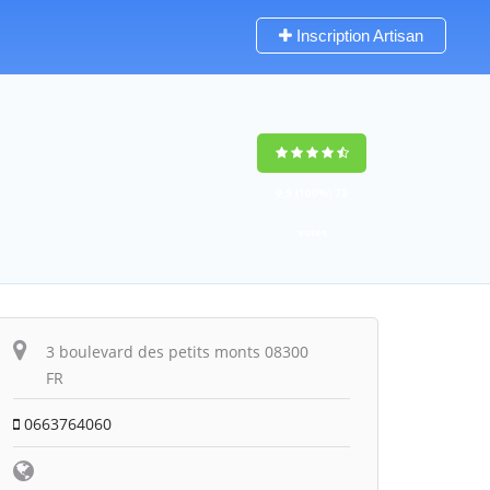
Inscription Artisan
9,5
(100%)
73
votes
3 boulevard des petits monts 08300
FR
0663764060