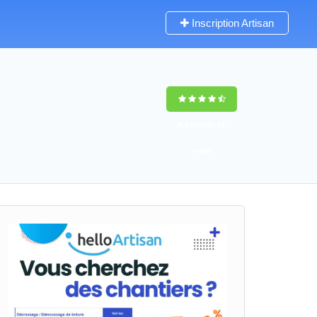
Inscription Artisan
9,5
(100%)
58
votes