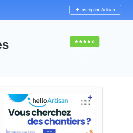
Inscription Artisan
es
9,5
(100%)
69
votes