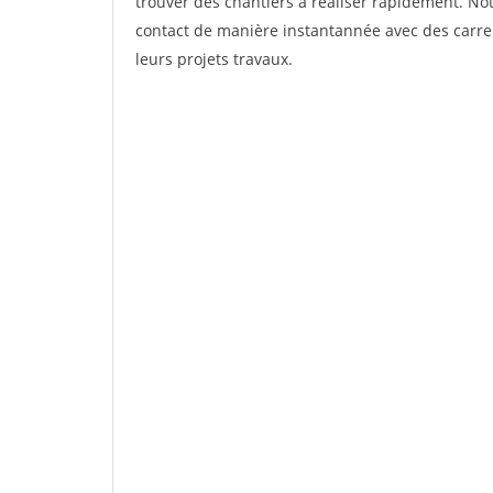
trouver des chantiers à réaliser rapidement. Not
contact de manière instantannée avec des carrel
leurs projets travaux.