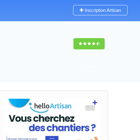
Inscription Artisan
9,5
(100%)
58
votes