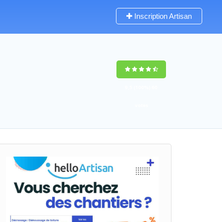
Inscription Artisan
9,5
(100%)
60
votes