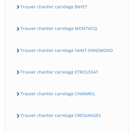
Trouver chantier carrelage BAYET
Trouver chantier carrelage MONTViCQ
Trouver chantier carrelage SAiNT-ENNEMOND
BatiWebPro
Trouver chantier carrelage ETROUSSAT
B
Assistant en ligne
Trouver chantier carrelage CHARMEiL
B
Trouver chantier carrelage CRESSANGES
BatiWebPro