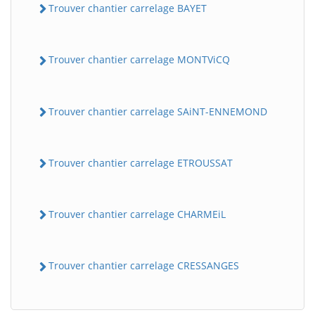
Trouver chantier carrelage BAYET
Trouver chantier carrelage MONTViCQ
Trouver chantier carrelage SAiNT-ENNEMOND
Trouver chantier carrelage ETROUSSAT
BatiWebPro
B
Assistant en ligne
Trouver chantier carrelage CHARMEiL
B
Trouver chantier carrelage CRESSANGES
BatiWebPro