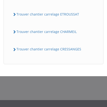
Trouver chantier carrelage ETROUSSAT
Trouver chantier carrelage CHARMEiL
Trouver chantier carrelage CRESSANGES
BatiWebPro
B
Assistant en ligne
B