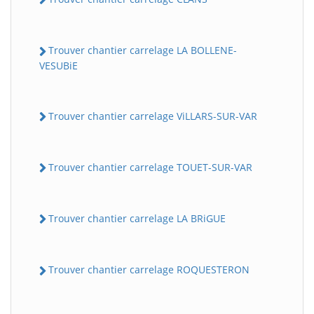
Trouver chantier carrelage LA BOLLENE-
VESUBiE
Trouver chantier carrelage ViLLARS-SUR-VAR
Trouver chantier carrelage TOUET-SUR-VAR
BatiWebPro
B
Assistant en ligne
Trouver chantier carrelage LA BRiGUE
B
Trouver chantier carrelage ROQUESTERON
BatiWebPro