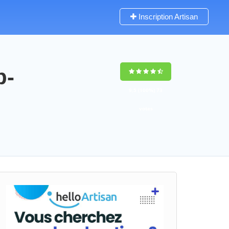
Inscription Artisan
p-
9,5
(100%)
73
votes