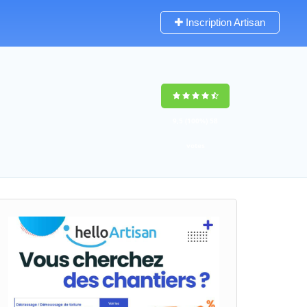
Inscription Artisan
9,5
(100%)
58
votes