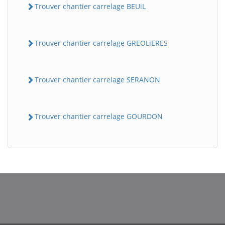
Trouver chantier carrelage BEUiL
Trouver chantier carrelage GREOLiERES
Trouver chantier carrelage SERANON
Trouver chantier carrelage GOURDON
BatiWebPro
B
Assistant en ligne
B
BatiWebPro