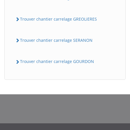
Trouver chantier carrelage GREOLiERES
Trouver chantier carrelage SERANON
Trouver chantier carrelage GOURDON
BatiWebPro
B
Assistant en ligne
B