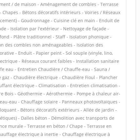
tement / de maison - Aménagement de combles - Terrasse
 Chapes - Bétons décoratifs intérieurs - Voiries / Réseaux
lacement) - Goudronnage - Cuisine clé en main - Enduit de
e - Isolation par l'extérieur - Nettoyage de façade -
ond - Plâtre traditionnel - Staff - Isolation phonique -
tion des combles non aménageables - Isolation des
tive - Enduit - Papier peint - Sol souple (vinyle, lino,
lectrique - Réseaux courant faibles - Installation sanitaire
uffe eau - Entretien Chaudière / Chauffe-eau - Sauna /
gaz - Chaudière électrique - Chaudière Fioul - Plancher
fant électrique - Climatisation - Entretien climatisation -
e Bois - Géothermie - Aérothermie - Pompe à chaleur air-
 eau-eau - Chauffage solaire - Panneaux photovoltaïques -
loquant - Bétons décoratifs extérieurs - Allée de jardin -
tiques) - Dalles béton - Démolition avec transports de
ence murale - Terrasse en béton / Chape - Terrasse en
hauffage électrique à inertie - Chauffage électrique à