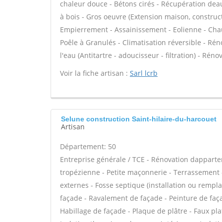
chaleur douce - Bétons cirés - Récupération deau
à bois - Gros oeuvre (Extension maison, construct
Empierrement - Assainissement - Eolienne - Cha
Poêle à Granulés - Climatisation réversible - Rén
l'eau (Antitartre - adoucisseur - filtration) - Ré
Voir la fiche artisan :
Sarl lcrb
Selune construction Saint-hilaire-du-harcouet
Artisan
Département: 50
Entreprise générale / TCE - Rénovation dappar
tropézienne - Petite maçonnerie - Terrassement -
externes - Fosse septique (installation ou remp
façade - Ravalement de façade - Peinture de façad
Habillage de façade - Plaque de plâtre - Faux plaf