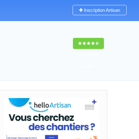
Inscription Artisan
9,5
(100%)
62
votes