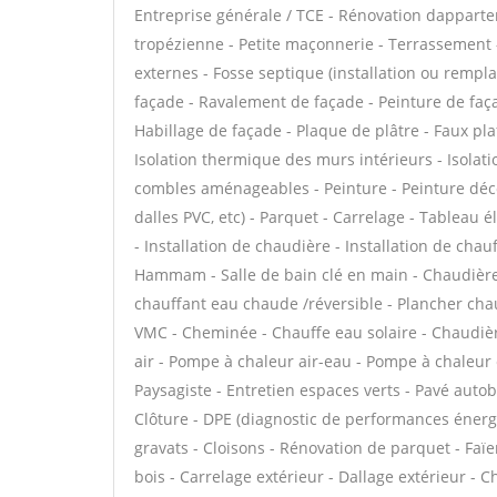
Entreprise générale / TCE - Rénovation dappar
tropézienne - Petite maçonnerie - Terrassement -
externes - Fosse septique (installation ou remp
façade - Ravalement de façade - Peinture de façad
Habillage de façade - Plaque de plâtre - Faux plaf
Isolation thermique des murs intérieurs - Isola
combles aménageables - Peinture - Peinture décora
dalles PVC, etc) - Parquet - Carrelage - Tableau é
- Installation de chaudière - Installation de cha
Hammam - Salle de bain clé en main - Chaudière 
chauffant eau chaude /réversible - Plancher chauf
VMC - Cheminée - Chauffe eau solaire - Chaudièr
air - Pompe à chaleur air-eau - Pompe à chaleur
Paysagiste - Entretien espaces verts - Pavé autob
Clôture - DPE (diagnostic de performances énergé
gravats - Cloisons - Rénovation de parquet - Faï
bois - Carrelage extérieur - Dallage extérieur - C