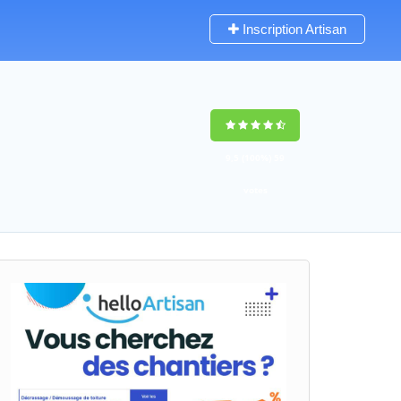
Inscription Artisan
9,5
(100%)
59
votes