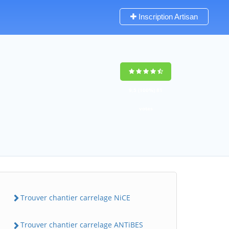
Inscription Artisan
9,5
(100%)
81
votes
Trouver chantier carrelage NiCE
Trouver chantier carrelage ANTiBES