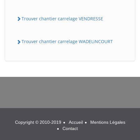
Trouver chantier carrelage VENDRESSE
Trouver chantier carrelage WADELiNCOURT
BatiWebPro
B
Assistant en ligne
B
Copyright © 2010-2019
Accueil
Mentions Légales
Contact
BatiWebPro