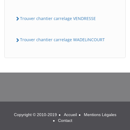
Trouver chantier carrelage VENDRESSE
Trouver chantier carrelage WADELiNCOURT
BatiWebPro
B
Assistant en ligne
B
Copyright © 2010-2019
Accueil
Mentions Légales
Contact