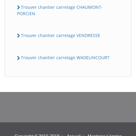
Trouver chantier carrelage CHAUMONT-
PORCiEN
Trouver chantier carrelage VENDRESSE
Trouver chantier carrelage WADELiNCOURT
BatiWebPro
B
Assistant en ligne
B
BatiWebPro
Copyright © 2010-2019
Accueil
Mentions Légales