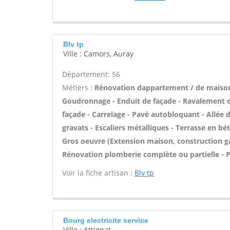
Blv tp
Ville : Camors, Auray
Département: 56
Métiers :
Rénovation dappartement / de maison
Goudronnage - Enduit de façade - Ravalement de
façade - Carrelage - Pavé autobloquant - Allée 
gravats - Escaliers métalliques - Terrasse en bét
Gros oeuvre (Extension maison, construction ga
Rénovation plomberie complète ou partielle - P
Voir la fiche artisan :
Blv tp
Bourg electricite service
Ville : Attignat