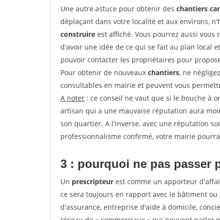
Une autre astuce pour obtenir des
chantiers ca
déplaçant dans votre localité et aux environs, n'
construire
est affiché. Vous pourrez aussi vous 
d'avoir une idée de ce qui se fait au plan local e
pouvoir contacter les propriétaires pour propose
Pour obtenir de nouveaux
chantiers
, ne néglige
consultables en mairie et peuvent vous permettr
A noter
: ce conseil ne vaut que si le bouche à ore
artisan qui a une mauvaise réputation aura moins
son quartier. A l'inverse, avec une réputation 
professionnalisme confirmé, votre mairie pourra v
3 : pourquoi ne pas passer 
Un
prescripteur
est comme un apporteur d'affai
ce sera toujours en rapport avec le bâtiment ou
d'assurance, entreprise d'aide à domicile, conci
réseau de « commerciaux » qui peuvent parler p