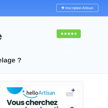
Inscription Artisan
e
9,5
(100%)
73
votes
elage ?