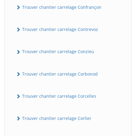
Trouver chantier carrelage Confrançon
Trouver chantier carrelage Contrevoz
Trouver chantier carrelage Conzieu
BatiWebPro
Trouver chantier carrelage Corbonod
B
Assistant en ligne
Trouver chantier carrelage Corcelles
B
Trouver chantier carrelage Corlier
BatiWebPro