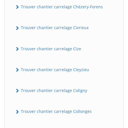
Trouver chantier carrelage Chézery-Forens
Trouver chantier carrelage Civrieux
Trouver chantier carrelage Cize
BatiWebPro
Trouver chantier carrelage Cleyzieu
B
Assistant en ligne
Trouver chantier carrelage Coligny
B
Trouver chantier carrelage Collonges
BatiWebPro