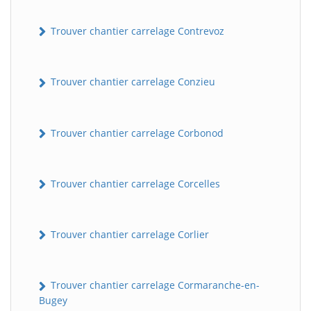
Trouver chantier carrelage Contrevoz
Trouver chantier carrelage Conzieu
Trouver chantier carrelage Corbonod
BatiWebPro
B
Assistant en ligne
Trouver chantier carrelage Corcelles
B
Trouver chantier carrelage Corlier
Trouver chantier carrelage Cormaranche-en-
Bugey
BatiWebPro