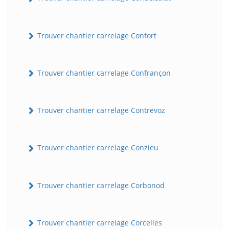
Trouver chantier carrelage Confort
Trouver chantier carrelage Confrançon
Trouver chantier carrelage Contrevoz
BatiWebPro
B
Assistant en ligne
Trouver chantier carrelage Conzieu
B
Trouver chantier carrelage Corbonod
Trouver chantier carrelage Corcelles
BatiWebPro