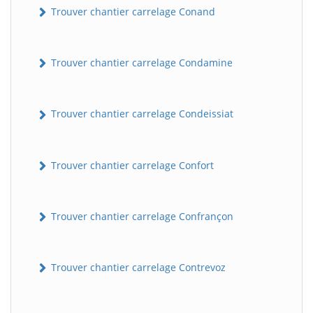
Trouver chantier carrelage Conand
Trouver chantier carrelage Condamine
Trouver chantier carrelage Condeissiat
Trouver chantier carrelage Confort
BatiWebPro
B
Assistant en ligne
Trouver chantier carrelage Confrançon
B
Trouver chantier carrelage Contrevoz
BatiWebPro