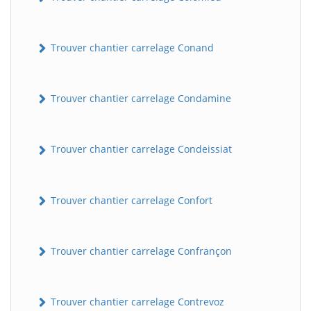
Trouver chantier carrelage Conand
Trouver chantier carrelage Condamine
Trouver chantier carrelage Condeissiat
BatiWebPro
B
Assistant en ligne
Trouver chantier carrelage Confort
B
Trouver chantier carrelage Confrançon
Trouver chantier carrelage Contrevoz
BatiWebPro